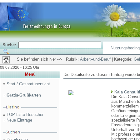
Suche:
Nutzungsbedin
Sie befinden sich hier --> Rubrik:
Arbeit--und-Beruf
| Kategorie:
Geb
09.08.2026 - 16:25 Uhr
Menü
Die Detailseite zu diesem Eintrag wurde b
»
Start / Gesamtübersicht
Kala Consult
»
Gratis-Grußkarten
Die Kala Consu
aus München fü
kommerziellem 
Gebäudereinigu
»
TOP-Liste Besucher
oder Energiema
»
Neue Einträge
spezialisierte 
Fassadenreinigu
Unterhalt von B
Mit professione
hochwertige und
»
Detailsuche