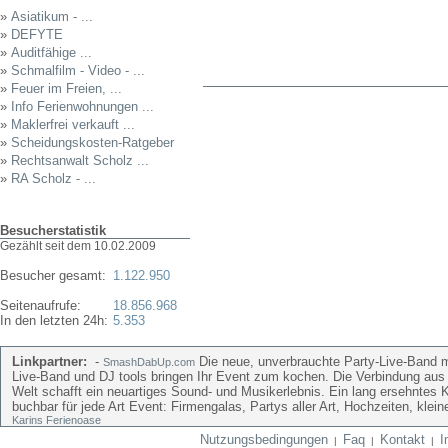
»
Asiatikum - ...
»
DEFYTE
»
Auditfähige ...
»
Schmalfilm - Video - ...
»
Feuer im Freien, ...
»
Info Ferienwohnungen ...
»
Maklerfrei verkauft ...
»
Scheidungskosten-Ratgeber
»
Rechtsanwalt Scholz ...
»
RA Scholz - ...
Besucherstatistik
Gezählt seit dem 10.02.2009
Besucher gesamt:
1.122.950
Seitenaufrufe:
18.856.968
In den letzten 24h:
5.353
Linkpartner:
-
Die neue, unverbrauchte Party-Live-Band mi
SmashDabUp.com
Live-Band und DJ tools bringen Ihr Event zum kochen. Die Verbindung aus
Welt schafft ein neuartiges Sound- und Musikerlebnis. Ein lang ersehntes 
buchbar für jede Art Event: Firmengalas, Partys aller Art, Hochzeiten, kle
Karins Ferienoase
Nutzungsbedingungen
Faq
Kontakt
I
|
|
|