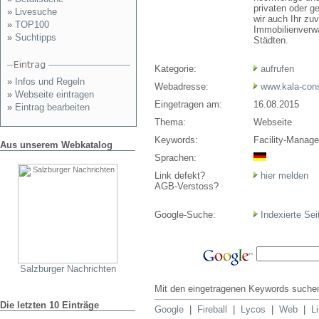
privaten oder g
»
Livesuche
wir auch Ihr zu
»
TOP100
Immobilienverw
»
Suchtipps
Städten.
Kategorie:
aufrufen
»
Infos und Regeln
Webadresse:
www.kala-con
»
Webseite eintragen
Eingetragen am:
16.08.2015
»
Eintrag bearbeiten
Thema:
Webseite
Keywords:
Facility-Manag
Aus unserem Webkatalog
Sprachen:
Link defekt?
hier melden
AGB-Verstoss?
Google-Suche:
Indexierte Sei
Salzburger Nachrichten
Mit den eingetragenen Keywords suchen
Die letzten 10 Einträge
Google
|
Fireball
|
Lycos
|
Web
|
L