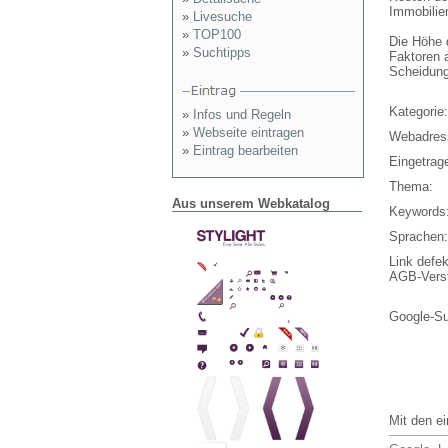
Immobilie
»
Livesuche
»
TOP100
Die Höhe 
»
Suchtipps
Faktoren a
Scheidung
Kategorie:
»
Infos und Regeln
»
Webseite eintragen
Webadres
»
Eintrag bearbeiten
Eingetrag
Thema:
Aus unserem Webkatalog
Keywords
Sprachen:
Link defek
AGB-Vers
Google-S
Mit den e