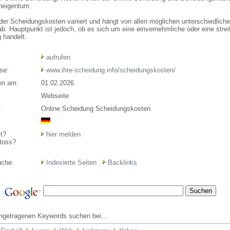
neigentum.
der Scheidungskosten variiert und hängt von allen möglichen unterschiedlich
b. Hauptpunkt ist jedoch, ob es sich um eine einvernehmliche oder eine strei
 handelt.
aufrufen
se:
www.ihre-scheidung.info/scheidungskosten/
en am:
01.02.2026
Webseite
:
Online Scheidung Scheidungskosten
t?
hier melden
toss?
uche:
Indexierte Seiten
Backlinks
ingetragenen Keywords suchen bei...