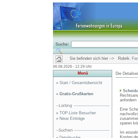
Suche:
Sie befinden sich hier --> Rubrik:
Fam
06.08.2026 - 12:29 Uhr
Menü
Die Detailse
»
Start / Gesamtübersicht
Scheidu
»
Gratis-Grußkarten
Rechtsanw
anfordern
Eine Schei
»
TOP-Liste Besucher
nachvollzi
»
Neue Einträge
zusammens
sparen kö
Im einzel
Kosten de
»
Detailsuche