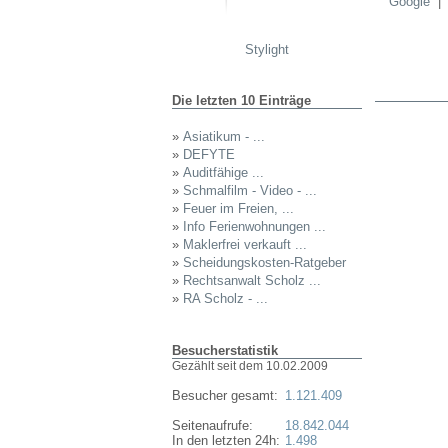
Google
Stylight
Die letzten 10 Einträge
»
Asiatikum - ...
»
DEFYTE
»
Auditfähige ...
»
Schmalfilm - Video - ...
»
Feuer im Freien, ...
»
Info Ferienwohnungen ...
»
Maklerfrei verkauft ...
»
Scheidungskosten-Ratgeber
»
Rechtsanwalt Scholz ...
»
RA Scholz - ...
Besucherstatistik
Gezählt seit dem 10.02.2009
Besucher gesamt:
1.121.409
Seitenaufrufe:
18.842.044
In den letzten 24h:
1.498