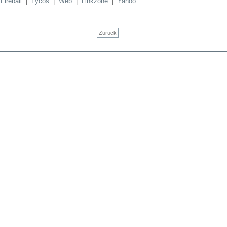
|
Fireball
|
Lycos
|
Web
|
Linkzone
|
Yahoo
Zurück