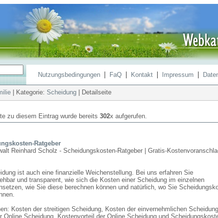
|
|
|
|
Nutzungsbedingungen
FaQ
Kontakt
Impressum
Date
ilie
| Kategorie:
Scheidung
| Detailseite
ite zu diesem Eintrag wurde bereits
302
x aufgerufen.
ngskosten-Ratgeber
alt Reinhard Scholz - Scheidungskosten-Ratgeber | Gratis-Kostenvoranschla
dung ist auch eine finanzielle Weichenstellung. Bei uns erfahren Sie
ehbar und transparent, wie sich die Kosten einer Scheidung im einzelnen
etzen, wie Sie diese berechnen können und natürlich, wo Sie Scheidungsk
nnen.
nen: Kosten der streitigen Scheidung, Kosten der einvernehmlichen Scheidung
r Online Scheidung, Kostenvorteil der Online Scheidung und Scheidungskoste