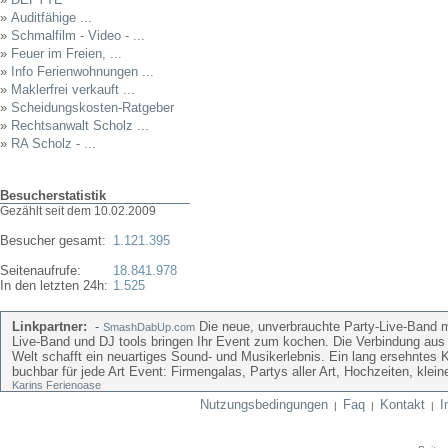
»
Auditfähige ...
»
Schmalfilm - Video - ...
»
Feuer im Freien, ...
»
Info Ferienwohnungen ...
»
Maklerfrei verkauft ...
»
Scheidungskosten-Ratgeber
»
Rechtsanwalt Scholz ...
»
RA Scholz - ...
Besucherstatistik
Gezählt seit dem 10.02.2009
Besucher gesamt:
1.121.395
Seitenaufrufe:
18.841.978
In den letzten 24h:
1.525
Linkpartner:
-
Die neue, unverbrauchte Party-Live-Band mi
SmashDabUp.com
Live-Band und DJ tools bringen Ihr Event zum kochen. Die Verbindung aus
Welt schafft ein neuartiges Sound- und Musikerlebnis. Ein lang ersehntes 
buchbar für jede Art Event: Firmengalas, Partys aller Art, Hochzeiten, kle
Karins Ferienoase
Nutzungsbedingungen
Faq
Kontakt
I
|
|
|