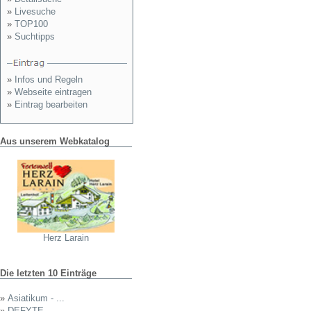
»
Livesuche
»
TOP100
»
Suchtipps
»
Infos und Regeln
»
Webseite eintragen
»
Eintrag bearbeiten
Aus unserem Webkatalog
Herz Larain
Die letzten 10 Einträge
»
Asiatikum - ...
»
DEFYTE