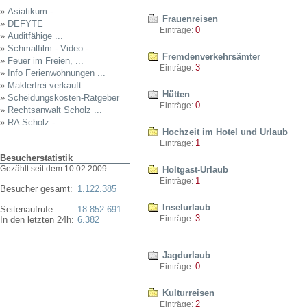
»
Asiatikum - ...
Frauenreisen
»
DEFYTE
0
Einträge:
»
Auditfähige ...
»
Schmalfilm - Video - ...
Fremdenverkehrsämter
»
Feuer im Freien, ...
3
Einträge:
»
Info Ferienwohnungen ...
»
Maklerfrei verkauft ...
Hütten
»
Scheidungskosten-Ratgeber
0
Einträge:
»
Rechtsanwalt Scholz ...
»
RA Scholz - ...
Hochzeit im Hotel und Urlaub
1
Einträge:
Besucherstatistik
Gezählt seit dem 10.02.2009
Holtgast-Urlaub
1
Einträge:
Besucher gesamt:
1.122.385
Inselurlaub
Seitenaufrufe:
18.852.691
3
Einträge:
In den letzten 24h:
6.382
Jagdurlaub
0
Einträge:
Kulturreisen
2
Einträge: