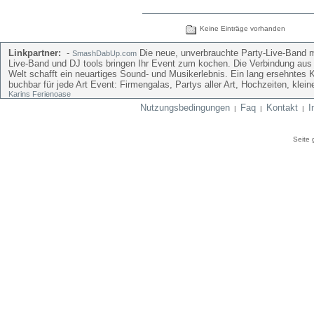
Keine Einträge vorhanden
Linkpartner:
-
Die neue, unverbrauchte Party-Live-Band mi
SmashDabUp.com
Live-Band und DJ tools bringen Ihr Event zum kochen. Die Verbindung aus
Welt schafft ein neuartiges Sound- und Musikerlebnis. Ein lang ersehntes 
buchbar für jede Art Event: Firmengalas, Partys aller Art, Hochzeiten, kle
Karins Ferienoase
Nutzungsbedingungen
Faq
Kontakt
I
|
|
|
Seite 