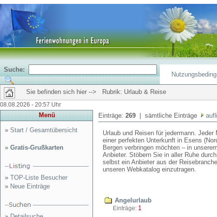
Suche:
Nutzungsbedin
Sie befinden sich hier --> Rubrik: Urlaub & Reise
08.08.2026 - 20:57 Uhr
Menü
Einträge:
269
| sämtliche Einträge
aufl
»
Start / Gesamtübersicht
Urlaub und Reisen für jedermann. Jeder
einer perfekten Unterkunft in Esens (No
»
Gratis-Grußkarten
Bergen verbringen möchten – in unserem 
Anbieter. Stöbern Sie in aller Ruhe dur
selbst ein Anbieter aus der Reisebranche
unseren Webkatalog einzutragen.
»
TOP-Liste Besucher
»
Neue Einträge
Angelurlaub
1
Einträge:
»
Detailsuche