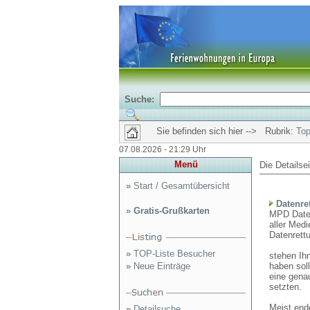
Suche:
Sie befinden sich hier --> Rubrik:
Top
07.08.2026 - 21:29 Uhr
Menü
Die Detailse
»
Start / Gesamtübersicht
Datenre
»
Gratis-Grußkarten
MPD Datenr
aller Med
Datenrett
»
TOP-Liste Besucher
stehen Ih
»
Neue Einträge
haben soll
eine gena
setzten.
Meist end
»
Detailsuche