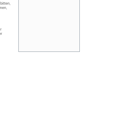
bitten,
hmen,
r
er