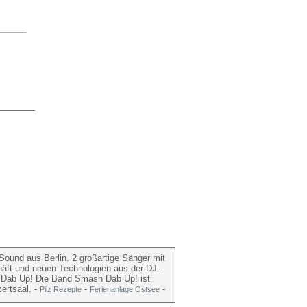
ound aus Berlin. 2 großartige Sänger mit
häft und neuen Technologien aus der DJ-
sh Dab Up! Die Band Smash Dab Up! ist
ertsaal. -
-
-
Pilz Rezepte
Ferienanlage Ostsee