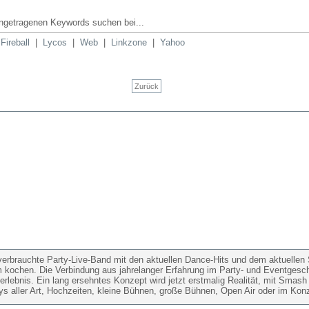
ingetragenen Keywords suchen bei...
|
Fireball
|
Lycos
|
Web
|
Linkzone
|
Yahoo
Zurück
erbrauchte Party-Live-Band mit den aktuellen Dance-Hits und dem aktuellen S
m kochen. Die Verbindung aus jahrelanger Erfahrung im Party- und Eventgesc
erlebnis. Ein lang ersehntes Konzept wird jetzt erstmalig Realität, mit Sma
tys aller Art, Hochzeiten, kleine Bühnen, große Bühnen, Open Air oder im Konz