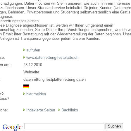
chädigungen. Daher möchten wir Sie in unserem wie auch in ihrem Interesse 
 zu überlassen. Unser Standardservice beinhaltet für jeden Kunden (Unterne
gen, Behörden, Privatpersonen und Studenten) selbstverständlich eine Gratis
agnose.
tenrettungsspezialisten
ese Diagnose abgeschlossen ist, werden wir Ihnen umgehend einen
anschlag zusenden. Sollte Dieser Ihren Vorstellungen entsprechen, werden wi
h Erhalt ihrer Bestätigung mit der Wiederherstellung der Daten beginnen. Uns
Anliegen ist Transparenz gegenüber jedem unserer Kunden.
aufrufen
se:
www.datenrettung-festplatte.ch
en am:
28.12.2010
Webseite
:
datenrettung festplattenrettung daten
t?
hier melden
toss?
uche:
Indexierte Seiten
Backlinks