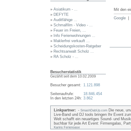
»
Asiatikum - ...
Mit den e
»
DEFYTE
Google
»
Auditfähige ...
»
Schmalfilm - Video - ...
»
Feuer im Freien, ...
»
Info Ferienwohnungen ...
»
Maklerfrei verkauft ...
»
Scheidungskosten-Ratgeber
»
Rechtsanwalt Scholz ...
»
RA Scholz - ...
Besucherstatistik
Gezählt seit dem 10.02.2009
Besucher gesamt:
1.121.898
Seitenaufrufe:
18.846.454
In den letzten 24h:
3.862
Linkpartner:
-
Die neue, unv
SmashDabUp.com
Live-Band und DJ tools bringen Ihr Event zu
Welt schafft ein neuartiges Sound- und Musik
buchbar für jede Art Event: Firmengalas, Par
Karins Ferienoase