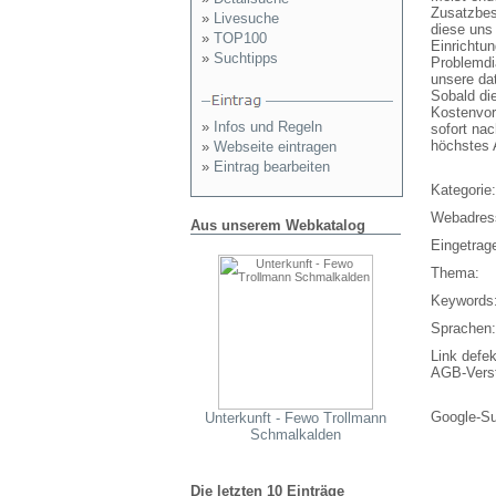
Zusatzbes
»
Livesuche
diese uns
»
TOP100
Einrichtun
»
Suchtipps
Problemdi
unsere da
Sobald di
Kostenvor
»
Infos und Regeln
sofort nac
höchstes 
»
Webseite eintragen
»
Eintrag bearbeiten
Kategorie:
Webadres
Aus unserem Webkatalog
Eingetrag
Thema:
Keywords
Sprachen:
Link defek
AGB-Vers
Google-S
Unterkunft - Fewo Trollmann
Schmalkalden
Die letzten 10 Einträge