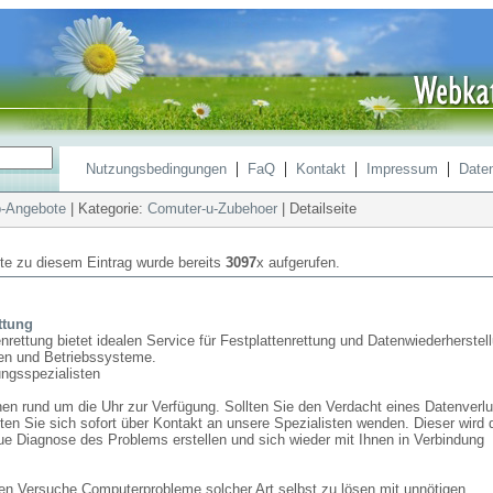
|
|
|
|
Nutzungsbedingungen
FaQ
Kontakt
Impressum
Date
-Angebote
| Kategorie:
Comuter-u-Zubehoer
| Detailseite
ite zu diesem Eintrag wurde bereits
3097
x aufgerufen.
ttung
ettung bietet idealen Service für Festplattenrettung und Datenwiederherstel
ien und Betriebssysteme.
ungsspezialisten
nen rund um die Uhr zur Verfügung. Sollten Sie den Verdacht eines Datenverl
ten Sie sich sofort über Kontakt an unsere Spezialisten wenden. Dieser wird 
ue Diagnose des Problems erstellen und sich wieder mit Ihnen in Verbindung
en Versuche Computerprobleme solcher Art selbst zu lösen mit unnötigen