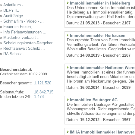
Immobilienmakler in Heidelberg
»
Asiatikum - ...
Das Unternehmen Krebs Immobilien ist
»
DEFYTE
Heidelberg als Immobilienmakler tätig.
»
Auditfähige ...
Diplomverwaltungswirt Ralf Krebs, der 
»
Schmalfilm - Video - ...
Datum:
21.05.2013
- Besucher:
2167
»
Feuer im Freien, ...
»
Info Ferienwohnungen ...
Immobilienmakler Horhausen
»
Maklerfrei verkauft ...
Das erprobte Team von Peter Immobilie
»
Scheidungskosten-Ratgeber
Vermittlungsarbeit. Wir führen Verkäu
»
Rechtsanwalt Scholz ...
Wohle aller Beteiligten. Gegründet wurd
»
RA Scholz - ...
Datum:
14.08.2019
- Besucher:
1287
Immobilienmakler Heilbronn Wern
Besucherstatistik
Werner Immobilien ist eines der führe
Gezählt seit dem 10.02.2009
beschäftigt aktuell neun Mitarbeiter un
Heilbronn am Neckarturm gelegen. Die 
Besucher gesamt:
1.121.520
Datum:
16.02.2014
- Besucher:
2099
Seitenaufrufe:
18.842.715
In den letzten 24h:
1.478
Immobilien Bauträger AG
Die Immobilien Bauträger AG gestaltet
Wohnungsmarkt. Richtungweisende Gew
stilvolle Althaus-Sanierungen sind die p
Datum:
15.12.2012
- Besucher:
1967
IMHA Immobilienmakler Hannover