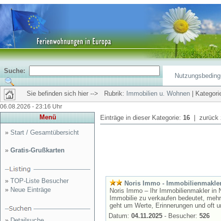
Suche:
Nutzungsbedin
Sie befinden sich hier --> Rubrik:
Immobilien u. Wohnen
| Kategori
06.08.2026 - 23:16 Uhr
Menü
Einträge in dieser Kategorie:
16
| zurück
»
Start / Gesamtübersicht
»
Gratis-Grußkarten
»
TOP-Liste Besucher
Noris Immo - Immobilienmakle
»
Neue Einträge
Noris Immo – Ihr Immobilienmakler in 
Immobilie zu verkaufen bedeutet, mehr
geht um Werte, Erinnerungen und oft um
Datum:
04.11.2025
- Besucher:
526
»
Detailsuche