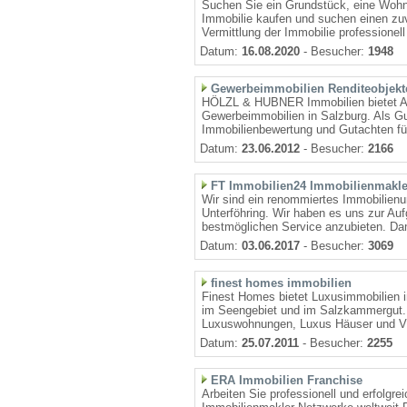
Suchen Sie ein Grundstück, eine Wohnu
Immobilie kaufen und suchen einen zuv
Vermittlung der Immobilie professionell 
Datum:
16.08.2020
- Besucher:
1948
Gewerbeimmobilien Renditeobjekt
HÖLZL & HUBNER Immobilien bietet An
Gewerbeimmobilien in Salzburg. Als 
Immobilienbewertung und Gutachten für
Datum:
23.06.2012
- Besucher:
2166
FT Immobilien24 Immobilienmakl
Wir sind ein renommiertes Immobilie
Unterföhring. Wir haben es uns zur Au
bestmöglichen Service anzubieten. Dami
Datum:
03.06.2017
- Besucher:
3069
finest homes immobilien
Finest Homes bietet Luxusimmobilien i
im Seengebiet und im Salzkammergut. I
Luxuswohnungen, Luxus Häuser und Vil
Datum:
25.07.2011
- Besucher:
2255
ERA Immobilien Franchise
Arbeiten Sie professionell und erfolgrei