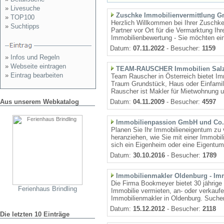
»
Livesuche
Zuschke Immobilienvermittlung 
»
TOP100
Herzlich Willkommen bei Ihrer Zuschke-
»
Suchtipps
Partner vor Ort für die Vermarktung Ih
Immobilienbewertung - Sie möchten ein
Datum:
07.11.2022
- Besucher:
1159
»
Infos und Regeln
»
Webseite eintragen
TEAM-RAUSCHER Immobilien Sal
»
Eintrag bearbeiten
Team Rauscher in Österreich bietet Imm
Traum Grundstück, Haus oder Einfami
Rauscher ist Makler für Mietwohnung u
Aus unserem Webkatalog
Datum:
04.11.2009
- Besucher:
4597
Immobilienpassion GmbH und Co
Planen Sie Ihr Immobilieneigentum zu 
heranziehen, wie Sie mit einer Immobil
sich ein Eigenheim oder eine Eigentum
Datum:
30.10.2016
- Besucher:
1789
Immobilienmakler Oldenburg - Im
Die Firma Bookmeyer bietet 30 jährige 
Ferienhaus Brindling
Immobilie vermieten, an- oder verkauf
Immobilienmakler in Oldenburg. Suchen
Datum:
15.12.2012
- Besucher:
2118
Die letzten 10 Einträge